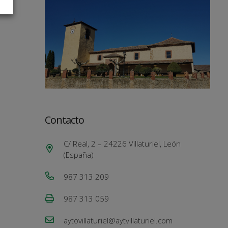
Contacto
C/ Real, 2 – 24226 Villaturiel, León
(España)
987 313 209
987 313 059
aytovillaturiel@aytvillaturiel.com