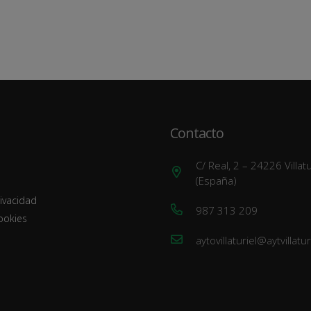
Contacto
C/ Real, 2 – 24226 Villat
(España)
rivacidad
987 313 209
Cookies
aytovillaturiel@aytvillatu