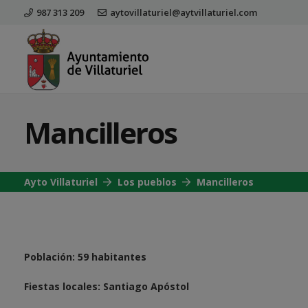
987 313 209
aytovillaturiel@aytvillaturiel.com
Mancilleros
Ayto Villaturiel
Los pueblos
Mancilleros
Población: 59 habitantes
Fiestas locales: Santiago Apóstol