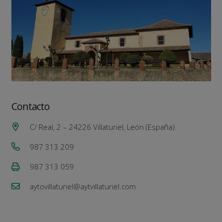
Contacto
C/ Real, 2 – 24226 Villaturiel, León (España)
987 313 209
987 313 059
aytovillaturiel@aytvillaturiel.com