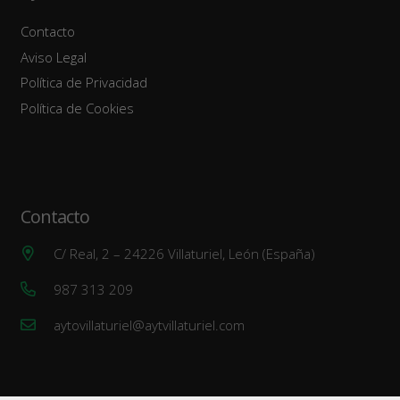
Contacto
Aviso Legal
Política de Privacidad
Política de Cookies
Contacto
C/ Real, 2 – 24226 Villaturiel, León (España)
987 313 209
aytovillaturiel@aytvillaturiel.com