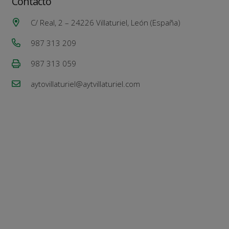
Contacto
C/ Real, 2 – 24226 Villaturiel, León (España)
987 313 209
987 313 059
aytovillaturiel@aytvillaturiel.com