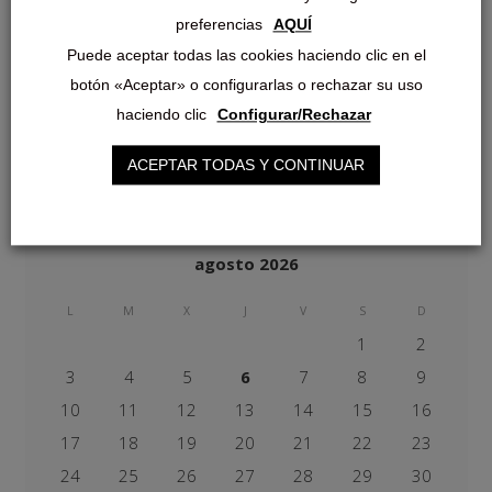
09/03/2022
preferencias
AQUÍ
Puede aceptar todas las cookies haciendo clic en el
Eventos
botón «Aceptar» o configurarlas o rechazar su uso
haciendo clic
Configurar/Rechazar
No se han encontrado resultados.
ACEPTAR TODAS Y CONTINUAR
agosto 2026
L
M
X
J
V
S
D
1
2
3
4
5
6
7
8
9
10
11
12
13
14
15
16
17
18
19
20
21
22
23
24
25
26
27
28
29
30