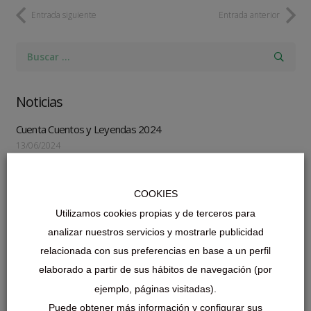
Entrada siguiente
Entrada anterior
Buscar:
Noticias
Cuenta Cuentos y Leyendas 2024
13/06/2024
RECOGIDA DE ENSERES JUNIO 2024
13/06/2024
COOKIES
VILLATURIEL LEE
Utilizamos cookies propias y de terceros para
21/08/2023
analizar nuestros servicios y mostrarle publicidad
relacionada con sus preferencias en base a un perfil
INFORMACIÓN «BONO NACIMIENTO»
elaborado a partir de sus hábitos de navegación (por
08/02/2023
ejemplo, páginas visitadas).
HORARIO LINEA AUTOBUSES LEÓN-MARNE
Puede obtener más información y configurar sus